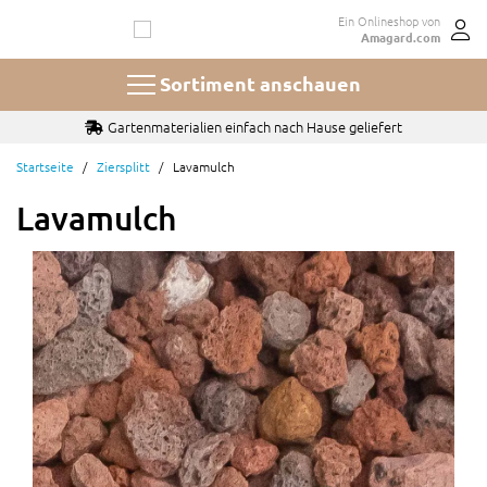
Zum
Ein Onlineshop von
Inhalt
Amagard.com
springen
Sortiment anschauen
Gartenmaterialien einfach nach Hause geliefert
Startseite
Ziersplitt
Lavamulch
Lavamulch