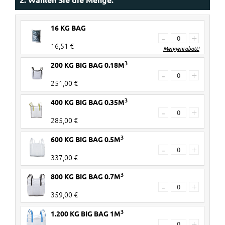
16 KG BAG
-
+
16,51 €
Mengenrabatt!
3
200 KG BIG BAG 0.18M
30+ Stück
€ 3 Rabatt pro 20KG Bag
-
+
251,00 €
60+ Stück
€ 5 Rabatt pro 20KG Bag
3
400 KG BIG BAG 0.35M
Rabatte werden im Warenkorb
-
+
285,00 €
verrechnet!
3
600 KG BIG BAG 0.5M
-
+
337,00 €
3
800 KG BIG BAG 0.7M
-
+
359,00 €
3
1.200 KG BIG BAG 1M
-
+