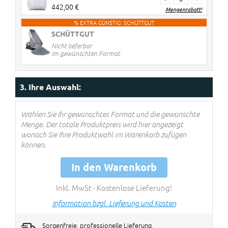
442,00 €
Mengenrabatt!
% EXTRA GÜNSTIG: SCHÜTTGUT
SCHÜTTGUT
2 Stück
€ 20 Rabatt pro Big Bag
Nicht lieferbar
3-4 Stück
€ 40 Rabatt pro Big Bag
im gewünschten Format
5> Stück
€ 60 Rabatt pro Big Bag
Rabatte werden im Warenkorb
3. Ihre Auswahl:
verrechnet!
Wählen Sie Ihr gewünschtes Format und die gewünschte
Menge. Der totale Produktpreis wird hier angezeigt
wonach Sie Ihre Produktwahl im Warenkorb zufügen
können.
In den Warenkorb
Inkl. MwSt - Kostenlose Lieferung!
Information bzgl. Lieferung und Kosten
Sorgenfreie, professionelle Lieferung,