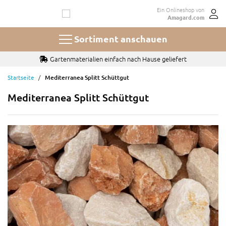
Zum
Ein Onlineshop von
Inhalt
Amagard.com
springen
Sortiment anschauen
Gartenmaterialien einfach nach Hause geliefert
Startseite
Mediterranea Splitt Schüttgut
Mediterranea Splitt Schüttgut