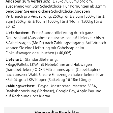
± 75kg / 0,05m3 pro qm,
ausgehend von 5cm Schichtdicke. Für Körnungen ab 32mm
benötigen Sie eine dickere Schichtdicke. Angaben
Verbrauch pro Verpackung: 250kg für ± 3,5qm | 500kg für ±
7qm | 750kg für ± 10qm | 1000kg für ± 14qm | 1500kg für ±
20m2
Freie Standardlieferung durch ganz
Deutschland (Ausnahme deutsche Inseln)! Lieferzeit: bis zu
6 Arbeitstagen (Mo-Fr) nach Zahlungseingang. Auf Wunsch
können Sie eine Lieferung mit Gabelstapler im
Einkaufswagen dazu buchen (+ 40,00€).
Standardlieferung:
• Bags/Pallets: LKW mit Hebebühne und Hubwagen
(handbetrieben) ODER Mitnahmestapler (Gabelstapler)
nach unserer Wahl. Unsere Fahrzeugen haben keinen Kran.
• Schüttgut: LKW Kipper (Sattelzug 16-18m Länge)
Paypal, Mastercard, Maestro, VISA,
Banküberweisung (Vorkasse), Google Pay, Apple Pay und
auf Rechnung über Klarna
Verwandte Produkte