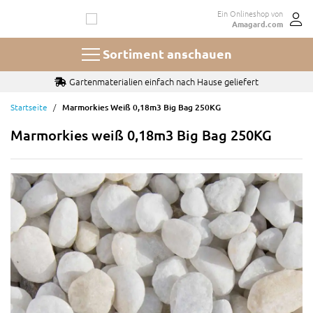
Zum
Ein Onlineshop von
Inhalt
Amagard.com
springen
Sortiment anschauen
Gartenmaterialien einfach nach Hause geliefert
Startseite
Marmorkies Weiß 0,18m3 Big Bag 250KG
Marmorkies weiß 0,18m3 Big Bag 250KG