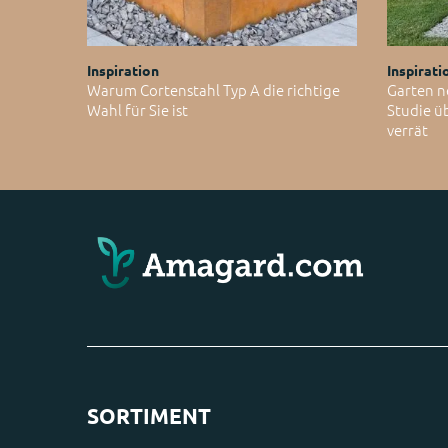
Inspiration
Inspirati
Warum Cortenstahl Typ A die richtige
Garten n
Wahl für Sie ist
Studie ü
verrät
SORTIMENT