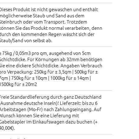
Dieses Produkt ist nicht gewaschen und enthält
möglicherweise Staub und Sand aus dem
Steinbruch oder vom Transport. Trotzdem
können Sie das Produkt normal verarbeiten, denn
durch den kommenden Regen wäscht sich der
Staub/Sand von selbst ab.
± 75kg / 0,05m3 pro qm, ausgehend von 5cm
Schichtdicke. Für Körnungen ab 32mm benötigen
Sie eine dickere Schichtdicke. Angaben Verbrauch
pro Verpackung: 250kg für ± 3,5qm | 500kg für ±
7qm | 750kg für ± 10qm | 1000kg für ± 14qm |
1500kg für ± 20m2
Freie Standardlieferung durch ganz Deutschland
(Ausnahme deutsche Inseln)! Lieferzeit: bis zu 6
Arbeitstagen (Mo-Fr) nach Zahlungseingang. Auf
Wunsch können Sie eine Lieferung mit
Gabelstapler im Einkaufswagen dazu buchen (+
40,00€).