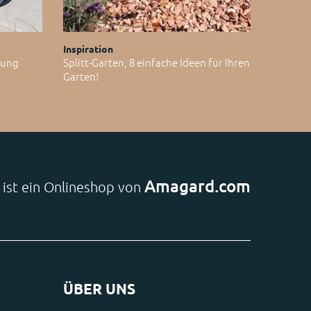
Inspiration
ltung
Splitt-Garten, 8 einfache Ideen für Ihren
Garten!
Amagard.com
e ist ein Onlineshop von
ÜBER UNS