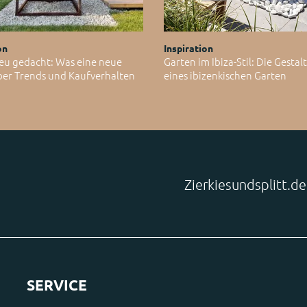
on
Inspiration
eu gedacht: Was eine neue
Garten im Ibiza-Stil: Die Gesta
ber Trends und Kaufverhalten
eines ibizenkischen Garten
Zierkiesundsplitt.d
SERVICE