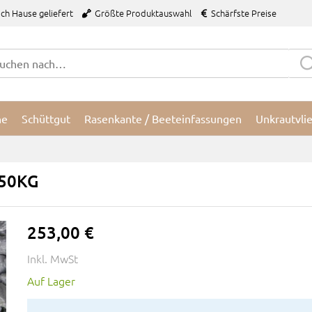
ch Hause geliefert
Größte Produktauswahl
Schärfste Preise
ne
Schüttgut
Rasenkante / Beeteinfassungen
Unkrautvli
250KG
253,00 €
Inkl. MwSt
Auf Lager