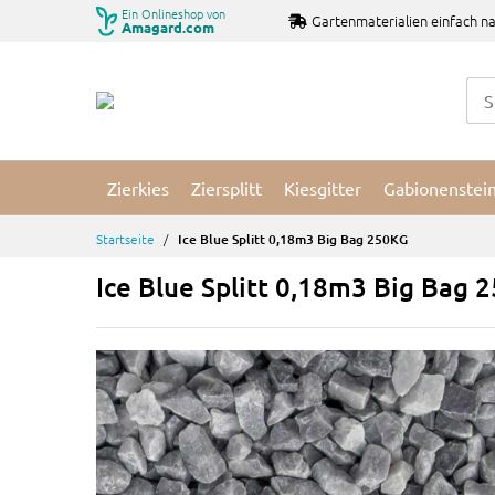
Zum
Ein Onlineshop von
Gartenmaterialien einfach na
Amagard.com
Inhalt
springen
Zierkies
Ziersplitt
Kiesgitter
Gabionenstei
Startseite
Ice Blue Splitt 0,18m3 Big Bag 250KG
Ice Blue Splitt 0,18m3 Big Bag 