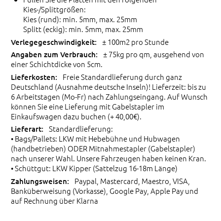
Kies-/Splittgrößen:
Kies (rund): min. 5mm, max. 25mm
Splitt (eckig): min. 5mm, max. 25mm
± 100m2 pro Stunde
± 75kg pro qm, ausgehend von
einer Schichtdicke von 5cm.
Freie Standardlieferung durch ganz
Deutschland (Ausnahme deutsche Inseln)! Lieferzeit: bis zu
6 Arbeitstagen (Mo-Fr) nach Zahlungseingang. Auf Wunsch
können Sie eine Lieferung mit Gabelstapler im
Einkaufswagen dazu buchen (+ 40,00€).
Standardlieferung:
• Bags/Pallets: LKW mit Hebebühne und Hubwagen
(handbetrieben) ODER Mitnahmestapler (Gabelstapler)
nach unserer Wahl. Unsere Fahrzeugen haben keinen Kran.
• Schüttgut: LKW Kipper (Sattelzug 16-18m Länge)
Paypal, Mastercard, Maestro, VISA,
Banküberweisung (Vorkasse), Google Pay, Apple Pay und
auf Rechnung über Klarna