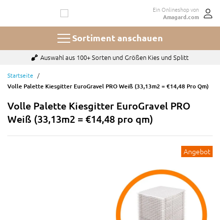
Zum
Ein Onlineshop von
Inhalt
Amagard.com
springen
Sortiment anschauen
Bezahlen mit u.a. Paypal, Karte oder auf Rechnung
Startseite
Volle Palette Kiesgitter EuroGravel PRO Weiß (33,13m2 = €14,48 Pro Qm)
Volle Palette Kiesgitter EuroGravel PRO
Weiß (33,13m2 = €14,48 pro qm)
Angebot