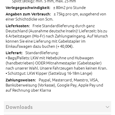
Splitt (eckig): min. 5 mm, max. 25 mm
± 80m2 pro Stunde
± 75kg pro qm, ausgehend von
einer Schichtdicke von 5cm.
Freie Standardlieferung durch ganz
Deutschland (Ausnahme deutsche Inseln)! Lieferzeit: bis zu
6 Arbeitstagen (Mo-Fr) nach Zahlungseingang. Auf Wunsch
können Sie eine Lieferung mit Gabelstapler im
Einkaufswagen dazu buchen (+ 40,00€).
Standardlieferung:
• Bags/Pallets: LKW mit Hebebühne und Hubwagen
(handbetrieben) ODER Mitnahmestapler (Gabelstapler)
nach unserer Wahl. Unsere Fahrzeugen haben keinen Kran.
• Schüttgut: LKW Kipper (Sattelzug 16-18m Länge)
Paypal, Mastercard, Maestro, VISA,
Banküberweisung (Vorkasse), Google Pay, Apple Pay und
auf Rechnung über Klarna
Downloads