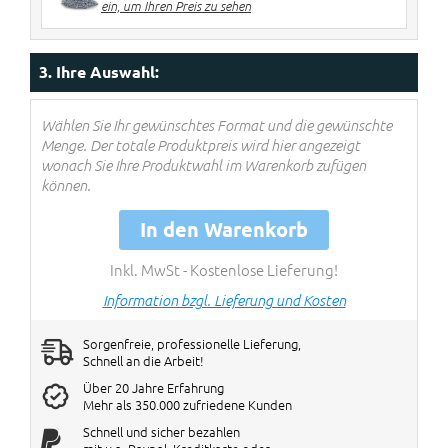
ein, um Ihren Preis zu sehen
5> Stück
€ 60 Rabatt pro Big Bag
Rabatte werden im Warenkorb
3. Ihre Auswahl:
verrechnet!
Wählen Sie Ihr gewünschtes Format und die gewünschte
Menge. Der totale Produktpreis wird hier angezeigt
wonach Sie Ihre Produktwahl im Warenkorb zufügen
können.
In den Warenkorb
Inkl. MwSt - Kostenlose Lieferung!
Information bzgl. Lieferung und Kosten
Sorgenfreie, professionelle Lieferung,
Schnell an die Arbeit!
Über 20 Jahre Erfahrung
Mehr als 350.000 zufriedene Kunden
Schnell und sicher bezahlen