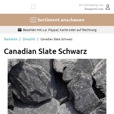
Zum
Ein Onlineshop von
Inhalt
Amagard.com
springen
Sortiment anschauen
Bezahlen mit u.a. Paypal, Karte oder auf Rechnung
Startseite
Ziersplitt
Canadian Slate Schwarz
Canadian Slate Schwarz