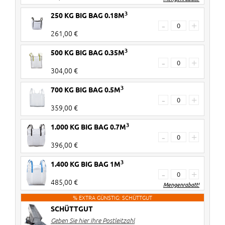
3
250 KG BIG BAG 0.18M
30+ Stück
€ 3 Rabatt pro 20KG Bag
-
+
261,00 €
60+ Stück
€ 5 Rabatt pro 20KG Bag
3
500 KG BIG BAG 0.35M
Rabatte werden im Warenkorb
-
+
304,00 €
verrechnet!
3
700 KG BIG BAG 0.5M
-
+
359,00 €
3
1.000 KG BIG BAG 0.7M
-
+
396,00 €
3
1.400 KG BIG BAG 1M
-
+
485,00 €
Mengenrabatt!
% EXTRA GÜNSTIG: SCHÜTTGUT
SCHÜTTGUT
2 Stück
€ 20 Rabatt pro Big Bag
Geben Sie hier Ihre Postleitzahl
3-4 Stück
€ 40 Rabatt pro Big Bag