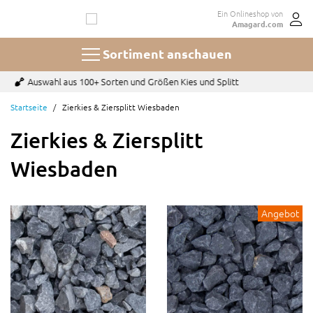
Zum
Ein Onlineshop von
Inhalt
Amagard.com
springen
Sortiment anschauen
Bezahlen mit u.a. Paypal, Karte oder auf Rechnung
Startseite
Zierkies & Ziersplitt Wiesbaden
Zierkies & Ziersplitt
Wiesbaden
Angebot