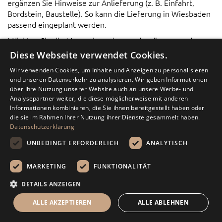
ergänzen Sie Hinweise zur Anlieferung (z. B. Einfahrt,
Bordstein, Baustelle). So kann die Lieferung in Wiesbaden
passend eingeplant werden.
Möchten Sie die Menge berechnen oder die passende
Lieferform für Ihre Adresse in Wiesbaden klären, nutzen
Diese Webseite verwendet Cookies.
Sie die Mengentabelle im Shop oder schreiben Sie uns
Wir verwenden Cookies, um Inhalte und Anzeigen zu personalisieren
über den Kontakt.
und unseren Datenverkehr zu analysieren. Wir geben Informationen
über Ihre Nutzung unserer Website auch an unsere Werbe- und
Persönliche Beratung
Analysepartner weiter, die diese möglicherweise mit anderen
Informationen kombinieren, die Sie ihnen bereitgestellt haben oder
Wünschen Sie persönliche Beratung oder haben Sie eine
die sie im Rahmen Ihrer Nutzung ihrer Dienste gesammelt haben.
Frage über unsere Produkte?
Datenschutzerklärung
UNBEDINGT ERFORDERLICH
ANALYTISCH
039292 599878
info@zierkiesundsplitt.de
MARKETING
FUNKTIONALITÄT
Kontaktformular
DETAILS ANZEIGEN
Rechenhilfe
ALLE AKZEPTIEREN
ALLE ABLEHNEN
Menü
Suche
Mein Warenkorb
Kontakt
INSPIRATION