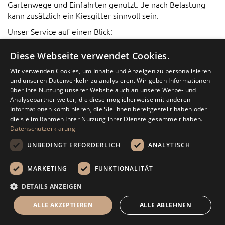
Gartenwege und Einfahrten genutzt. Je nach Belastung
kann zusätzlich ein Kiesgitter sinnvoll sein.
Unser Service auf einen Blick:
Mehr als 100 Sorten im Sortiment
Diese Webseite verwendet Cookies.
Lieferung innerhalb von drei Werktagen
Preise basierend auf der Postleitzahl
Wir verwenden Cookies, um Inhalte und Anzeigen zu personalisieren
und unseren Datenverkehr zu analysieren. Wir geben Informationen
Weitere Informationen finden Sie auch über die internen
über Ihre Nutzung unserer Website auch an unsere Werbe- und
Bereiche Zierkies und Ziersplitt.
Analysepartner weiter, die diese möglicherweise mit anderen
Informationen kombinieren, die Sie ihnen bereitgestellt haben oder
Bestellung
die sie im Rahmen Ihrer Nutzung ihrer Dienste gesammelt haben.
Datenschutzerklärung
ür die Bestellung brauchen wir im Kern drei Angaben:
Material, Körnung und Menge. Falls Ihnen noch etwas
UNBEDINGT ERFORDERLICH
ANALYTISCH
fehlt, können Sie sich über Kontakt melden und uns Ihre
Eckdaten schicken (Fläche, Schichtdicke, Lieferadresse).
MARKETING
FUNKTIONALITÄT
Möchten Sie die Lieferung nach Saarbrücken oder in der
DETAILS ANZEIGEN
Region Saarland anfragen, nutzen Sie bitte das
Rechenhilfe
Kontaktformular und prüfen Sie vorab mit der Rechenhilfe
ALLE AKZEPTIEREN
ALLE ABLEHNEN
(Mengentabelle) die benötigte Menge.
Menü
Suche
Mein Warenkorb
Kontakt