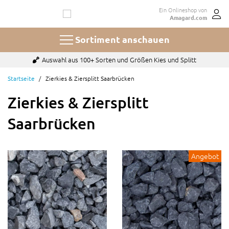
Zum
Ein Onlineshop von
Inhalt
Amagard.com
springen
Sortiment anschauen
Bezahlen mit u.a. Paypal, Karte oder auf Rechnung
Startseite
Zierkies & Ziersplitt Saarbrücken
Zierkies & Ziersplitt
Saarbrücken
Angebot