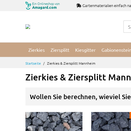
Zum
Ein Onlineshop von
Gartenmaterialien einfach na
Amagard.com
Inhalt
springen
Zierkies
Ziersplitt
Kiesgitter
Gabionenstei
Startseite
Zierkies & Ziersplitt Mannheim
Zierkies & Ziersplitt Man
Wollen Sie berechnen, wieviel Si