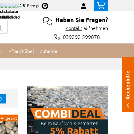
4.81
Sehr gut
Haben Sie Fragen?
Kontakt
aufnehmen
039292 599878
es
Pflanzkübel
Zubehör
Rechenhilfe
Angebot