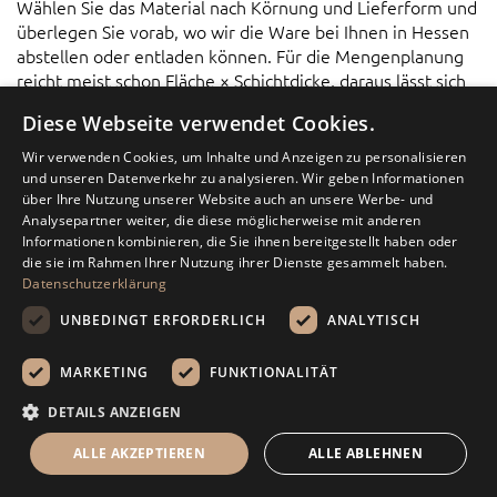
Wählen Sie das Material nach Körnung und Lieferform und
überlegen Sie vorab, wo wir die Ware bei Ihnen in Hessen
abstellen oder entladen können. Für die Mengenplanung
reicht meist schon Fläche × Schichtdicke, daraus lässt sich
die passende Menge gut ableiten.
Diese Webseite verwendet Cookies.
Jetzt Zierkies und Ziersplitt in
Wir verwenden Cookies, um Inhalte und Anzeigen zu personalisieren
Hessen bestellen
und unseren Datenverkehr zu analysieren. Wir geben Informationen
über Ihre Nutzung unserer Website auch an unsere Werbe- und
Wenn Sie Zierkies oder Splitt in Hessen bestellen
Analysepartner weiter, die diese möglicherweise mit anderen
möchten, aber bei Menge oder Körnung noch unsicher
Informationen kombinieren, die Sie ihnen bereitgestellt haben oder
die sie im Rahmen Ihrer Nutzung ihrer Dienste gesammelt haben.
sind: Nutzen Sie gern unsere Rechenhilfe (Mengentabelle)
Datenschutzerklärung
oder nehmen Sie Kontakt mit uns auf.
UNBEDINGT ERFORDERLICH
ANALYTISCH
Persönliche Beratung
MARKETING
FUNKTIONALITÄT
Wünschen Sie persönliche Beratung oder haben Sie eine
Frage über unsere Produkte?
DETAILS ANZEIGEN
Rechenhilfe
ALLE AKZEPTIEREN
ALLE ABLEHNEN
039292 599878
Menü
Suche
Mein Warenkorb
Kontakt