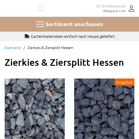
Zum
Ein Onlineshop von
Inhalt
Amagard.com
springen
Sortiment anschauen
Auswahl aus 100+ Sorten und Größen Kies und Splitt
Startseite
Zierkies & Ziersplitt Hessen
Zierkies & Ziersplitt Hessen
Angebot