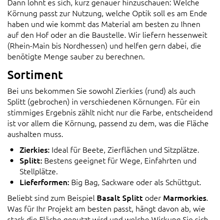
Dann lohnt es sich, kurz genauer hinzuschauen: Welche
Körnung passt zur Nutzung, welche Optik soll es am Ende
haben und wie kommt das Material am besten zu Ihnen
auf den Hof oder an die Baustelle. Wir liefern hessenweit
(Rhein-Main bis Nordhessen) und helfen gern dabei, die
benötigte Menge sauber zu berechnen.
Sortiment
Bei uns bekommen Sie sowohl Zierkies (rund) als auch
Splitt (gebrochen) in verschiedenen Körnungen. Für ein
stimmiges Ergebnis zählt nicht nur die Farbe, entscheidend
ist vor allem die Körnung, passend zu dem, was die Fläche
aushalten muss.
Zierkies:
Ideal für Beete, Zierflächen und Sitzplätze.
Splitt:
Bestens geeignet für Wege, Einfahrten und
Stellplätze.
Lieferformen:
Big Bag, Sackware oder als Schüttgut.
Beliebt sind zum Beispiel
Basalt Splitt
oder
Marmorkies
.
Was für Ihr Projekt am besten passt, hängt davon ab, wie
stark die Fläche genutzt wird und welche Wirkung Sie sich