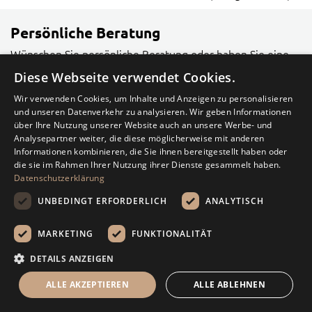
Persönliche Beratung
Wünschen Sie persönliche Beratung oder haben Sie eine
Frage über unsere Produkte?
Diese Webseite verwendet Cookies.
039292 599878
Wir verwenden Cookies, um Inhalte und Anzeigen zu personalisieren
und unseren Datenverkehr zu analysieren. Wir geben Informationen
info@zierkiesundsplitt.de
über Ihre Nutzung unserer Website auch an unsere Werbe- und
Analysepartner weiter, die diese möglicherweise mit anderen
Kontaktformular
Informationen kombinieren, die Sie ihnen bereitgestellt haben oder
die sie im Rahmen Ihrer Nutzung ihrer Dienste gesammelt haben.
Datenschutzerklärung
INSPIRATION
UNBEDINGT ERFORDERLICH
ANALYTISCH
MARKETING
FUNKTIONALITÄT
DETAILS ANZEIGEN
Rechenhilfe
ALLE AKZEPTIEREN
ALLE ABLEHNEN
Menü
Suche
Mein Warenkorb
Kontakt