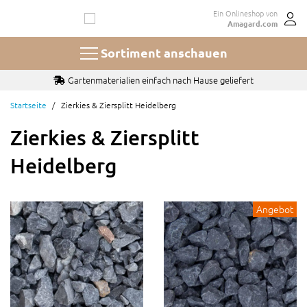
Zum
Ein Onlineshop von
Inhalt
Amagard.com
springen
Sortiment anschauen
Auswahl aus 100+ Sorten und Größen Kies und Splitt
Startseite
Zierkies & Ziersplitt Heidelberg
Zierkies & Ziersplitt
Heidelberg
Angebot