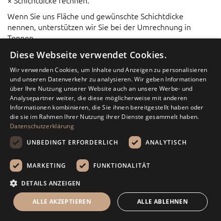
× Schichtdicke rechnen.
Wenn Sie uns Fläche und gewünschte Schichtdicke
nennen, unterstützen wir Sie bei der Umrechnung in
Tonnen.
Möchten Sie die passende Körnung für Ihr Projekt in
Diese Webseite verwendet Cookies.
Hagen prüfen oder Ihre Menge berechnen lassen, nutzen
Wir verwenden Cookies, um Inhalte und Anzeigen zu personalisieren
Sie bitte die Mengentabelle oder nehmen Sie Kontakt mit
und unseren Datenverkehr zu analysieren. Wir geben Informationen
uns auf.
über Ihre Nutzung unserer Website auch an unsere Werbe- und
Analysepartner weiter, die diese möglicherweise mit anderen
Informationen kombinieren, die Sie ihnen bereitgestellt haben oder
Persönliche Beratung
die sie im Rahmen Ihrer Nutzung ihrer Dienste gesammelt haben.
Datenschutzerklärung
Wünschen Sie persönliche Beratung oder haben Sie eine
Frage über unsere Produkte?
UNBEDINGT ERFORDERLICH
ANALYTISCH
039292 599878
MARKETING
FUNKTIONALITÄT
info@zierkiesundsplitt.de
DETAILS ANZEIGEN
Rechenhilfe
Kontaktformular
ALLE AKZEPTIEREN
ALLE ABLEHNEN
Menü
Suche
Mein Warenkorb
Kontakt