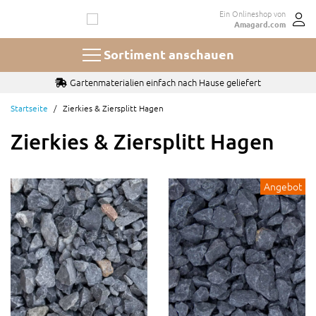
Zum
Ein Onlineshop von
Inhalt
Amagard.com
springen
Sortiment anschauen
Auswahl aus 100+ Sorten und Größen Kies und Splitt
Startseite
Zierkies & Ziersplitt Hagen
Zierkies & Ziersplitt Hagen
Angebot