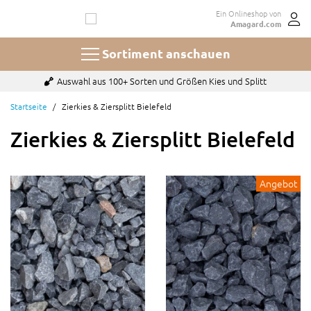
Zum
Ein Onlineshop von
Inhalt
Amagard.com
springen
Sortiment anschauen
Bezahlen mit u.a. Paypal, Karte oder auf Rechnung
Startseite
Zierkies & Ziersplitt Bielefeld
Zierkies & Ziersplitt Bielefeld
Angebot