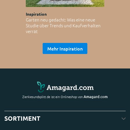
Inspiration
Garten neu gedacht: Was eine neue
Studie über Trends und Kaufverhalten
verrät
Mehr Inspiration
Amagard.com
Zierkiesundsplitt.de ist ein Onlineshop von
SORTIMENT