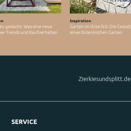
on
Inspiration
eu gedacht: Was eine neue
Garten im Ibiza-Stil: Die Gesta
ber Trends und Kaufverhalten
eines ibizenkischen Garten
Zierkiesundsplitt.d
SERVICE