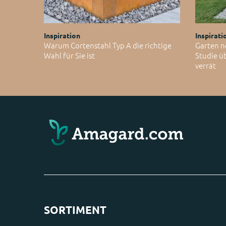
Inspiration
Inspirati
Warum Cortenstahl Typ A die richtige
Garten n
Wahl für Sie ist
Studie ü
verrät
SORTIMENT