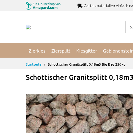
Zum
Ein Onlineshop von
Gartenmaterialien einfach na
Amagard.com
Inhalt
springen
Zierkies
Ziersplitt
Kiesgitter
Gabionenstei
Startseite
Schottischer Granitsplitt 0,18m3 Big Bag 250kg
Schottischer Granitsplitt 0,18m