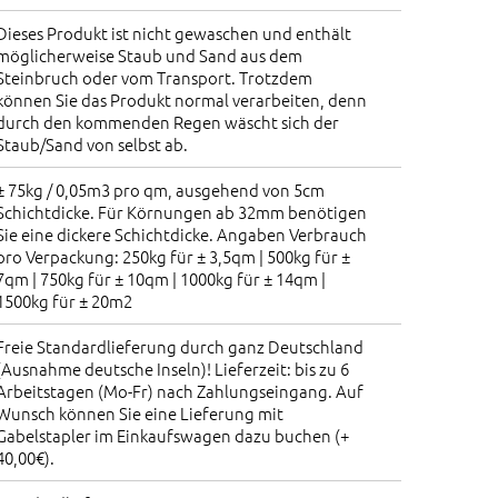
Dieses Produkt ist nicht gewaschen und enthält
möglicherweise Staub und Sand aus dem
Steinbruch oder vom Transport. Trotzdem
können Sie das Produkt normal verarbeiten, denn
durch den kommenden Regen wäscht sich der
Staub/Sand von selbst ab.
± 75kg / 0,05m3 pro qm, ausgehend von 5cm
Schichtdicke. Für Körnungen ab 32mm benötigen
Sie eine dickere Schichtdicke. Angaben Verbrauch
pro Verpackung: 250kg für ± 3,5qm | 500kg für ±
7qm | 750kg für ± 10qm | 1000kg für ± 14qm |
1500kg für ± 20m2
Freie Standardlieferung durch ganz Deutschland
(Ausnahme deutsche Inseln)! Lieferzeit: bis zu 6
Arbeitstagen (Mo-Fr) nach Zahlungseingang. Auf
Wunsch können Sie eine Lieferung mit
Gabelstapler im Einkaufswagen dazu buchen (+
40,00€).