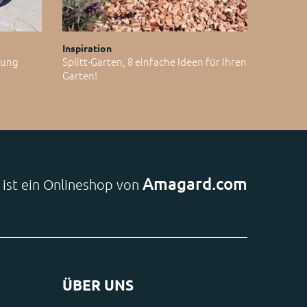
Inspiration
ltung
Splitt-Garten, 8 einfache Ideen für Ihren
Garten!
Amagard.com
e ist ein Onlineshop von
ÜBER UNS