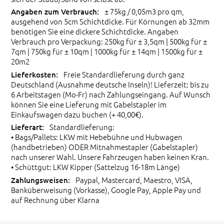
± 75kg / 0,05m3 pro qm,
ausgehend von 5cm Schichtdicke. Für Körnungen ab 32mm
benötigen Sie eine dickere Schichtdicke. Angaben
Verbrauch pro Verpackung: 250kg für ± 3,5qm | 500kg für ±
7qm | 750kg für ± 10qm | 1000kg für ± 14qm | 1500kg für ±
20m2
Freie Standardlieferung durch ganz
Deutschland (Ausnahme deutsche Inseln)! Lieferzeit: bis zu
6 Arbeitstagen (Mo-Fr) nach Zahlungseingang. Auf Wunsch
können Sie eine Lieferung mit Gabelstapler im
Einkaufswagen dazu buchen (+ 40,00€).
Standardlieferung:
• Bags/Pallets: LKW mit Hebebühne und Hubwagen
(handbetrieben) ODER Mitnahmestapler (Gabelstapler)
nach unserer Wahl. Unsere Fahrzeugen haben keinen Kran.
• Schüttgut: LKW Kipper (Sattelzug 16-18m Länge)
Paypal, Mastercard, Maestro, VISA,
Banküberweisung (Vorkasse), Google Pay, Apple Pay und
auf Rechnung über Klarna