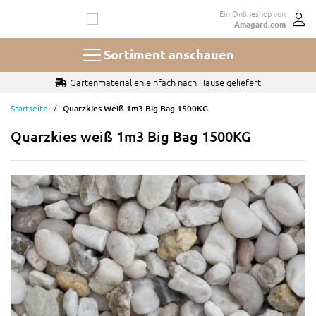
Zum
Ein Onlineshop von
Inhalt
Amagard.com
springen
Sortiment anschauen
Gartenmaterialien einfach nach Hause geliefert
Startseite
Quarzkies Weiß 1m3 Big Bag 1500KG
Quarzkies weiß 1m3 Big Bag 1500KG