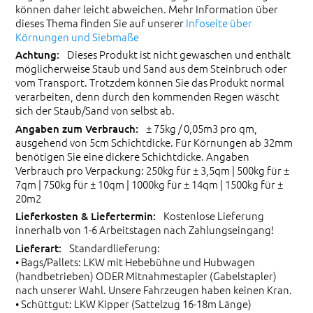
können daher leicht abweichen. Mehr Information über
dieses Thema finden Sie auf unserer
Infoseite über
Körnungen und Siebmaße
Dieses Produkt ist nicht gewaschen und enthält
möglicherweise Staub und Sand aus dem Steinbruch oder
vom Transport. Trotzdem können Sie das Produkt normal
verarbeiten, denn durch den kommenden Regen wäscht
sich der Staub/Sand von selbst ab.
± 75kg / 0,05m3 pro qm,
ausgehend von 5cm Schichtdicke. Für Körnungen ab 32mm
benötigen Sie eine dickere Schichtdicke. Angaben
Verbrauch pro Verpackung: 250kg für ± 3,5qm | 500kg für ±
7qm | 750kg für ± 10qm | 1000kg für ± 14qm | 1500kg für ±
20m2
Kostenlose Lieferung
innerhalb von 1-6 Arbeitstagen nach Zahlungseingang!
Standardlieferung:
• Bags/Pallets: LKW mit Hebebühne und Hubwagen
(handbetrieben) ODER Mitnahmestapler (Gabelstapler)
nach unserer Wahl. Unsere Fahrzeugen haben keinen Kran.
• Schüttgut: LKW Kipper (Sattelzug 16-18m Länge)