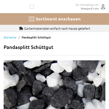
Zum
Ein Onlineshop von
Inhalt
Amagard.com
springen
Sortiment anschauen
Gartenmaterialien einfach nach Hause geliefert
Startseite
Pandasplitt Schüttgut
Pandasplitt Schüttgut