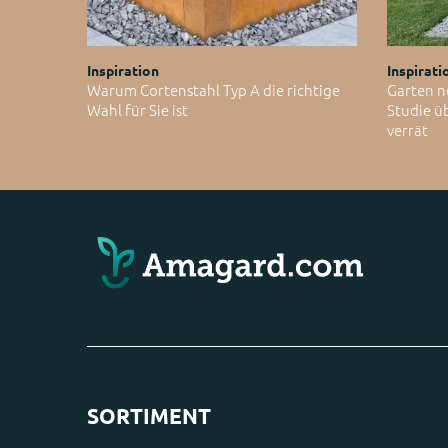
Inspiration
Inspirati
Warum Cortenstahl Typ A die richtige
Garten n
Wahl für Sie ist
Studie ü
verrät
SORTIMENT