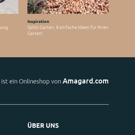
Inspiration
ltung
Splitt-Garten, 8 einfache Ideen für Ihren
Garten!
Amagard.com
e ist ein Onlineshop von
ÜBER UNS