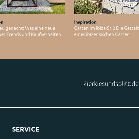
on
Inspiration
eu gedacht: Was eine neue
Garten im Ibiza-Stil: Die Gesta
ber Trends und Kaufverhalten
eines ibizenkischen Garten
Zierkiesundsplitt.d
SERVICE