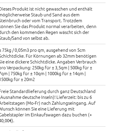
Dieses Produkt ist nicht gewaschen und enthält
möglicherweise Staub und Sand aus dem
Steinbruch oder vom Transport. Trotzdem
können Sie das Produkt normal verarbeiten, denn
durch den kommenden Regen wäscht sich der
Staub/Sand von selbst ab.
± 75kg / 0,05m3 pro qm, ausgehend von 5cm
Schichtdicke. Für Körnungen ab 32mm benötigen
Sie eine dickere Schichtdicke. Angaben Verbrauch
pro Verpackung: 250kg für ± 3,5qm | 500kg für ±
7qm | 750kg für ± 10qm | 1000kg für ± 14qm |
1500kg für ± 20m2
Freie Standardlieferung durch ganz Deutschland
(Ausnahme deutsche Inseln)! Lieferzeit: bis zu 6
Arbeitstagen (Mo-Fr) nach Zahlungseingang. Auf
Wunsch können Sie eine Lieferung mit
Gabelstapler im Einkaufswagen dazu buchen (+
40,00€).