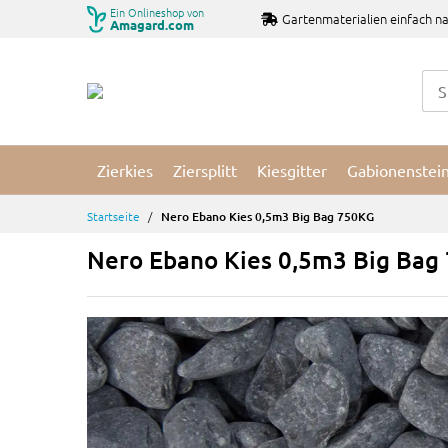
Zum
Ein Onlineshop von
Gartenmaterialien einfach na
Amagard.com
Inhalt
springen
Zierkies
Ziersplitt
Kiesgitter
Gabionenstei
Startseite
Nero Ebano Kies 0,5m3 Big Bag 750KG
Nero Ebano Kies 0,5m3 Big Bag