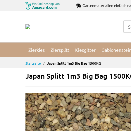
Zum
Ein Onlineshop von
Gartenmaterialien einfach na
Amagard.com
Inhalt
springen
Zierkies
Ziersplitt
Kiesgitter
Gabionenstei
Startseite
Japan Splitt 1m3 Big Bag 1500KG
Japan Splitt 1m3 Big Bag 1500K