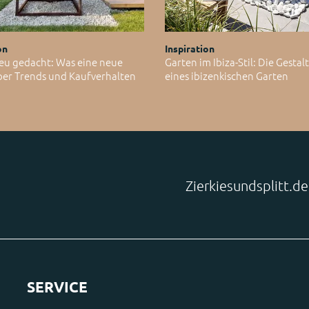
on
Inspiration
eu gedacht: Was eine neue
Garten im Ibiza-Stil: Die Gesta
ber Trends und Kaufverhalten
eines ibizenkischen Garten
Zierkiesundsplitt.d
SERVICE