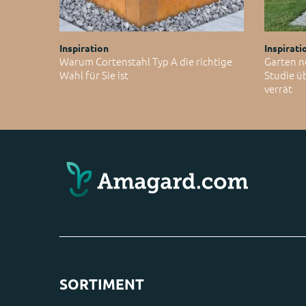
Inspiration
Inspirati
Warum Cortenstahl Typ A die richtige
Garten n
Wahl für Sie ist
Studie ü
verrät
SORTIMENT