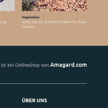
Inspiration
ltung
Splitt-Garten, 8 einfache Ideen für Ihren
Garten!
Amagard.com
e ist ein Onlineshop von
ÜBER UNS