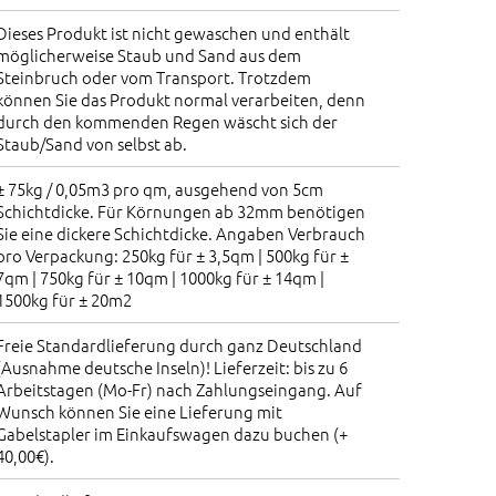
Dieses Produkt ist nicht gewaschen und enthält
möglicherweise Staub und Sand aus dem
Steinbruch oder vom Transport. Trotzdem
können Sie das Produkt normal verarbeiten, denn
durch den kommenden Regen wäscht sich der
Staub/Sand von selbst ab.
± 75kg / 0,05m3 pro qm, ausgehend von 5cm
Schichtdicke. Für Körnungen ab 32mm benötigen
Sie eine dickere Schichtdicke. Angaben Verbrauch
pro Verpackung: 250kg für ± 3,5qm | 500kg für ±
7qm | 750kg für ± 10qm | 1000kg für ± 14qm |
1500kg für ± 20m2
Freie Standardlieferung durch ganz Deutschland
(Ausnahme deutsche Inseln)! Lieferzeit: bis zu 6
Arbeitstagen (Mo-Fr) nach Zahlungseingang. Auf
Wunsch können Sie eine Lieferung mit
Gabelstapler im Einkaufswagen dazu buchen (+
40,00€).