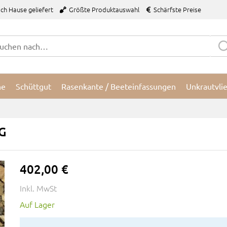
ch Hause geliefert
Größte Produktauswahl
Schärfste Preise
ne
Schüttgut
Rasenkante / Beeteinfassungen
Unkrautvli
G
402,00 €
Inkl. MwSt
Auf Lager