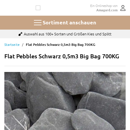
Zum
Ein Onlineshop von
Inhalt
Amagard.com
springen
Sortiment anschauen
 Splitt
Bezahlen mit u.a. Paypal, Karte oder auf Re
Startseite
Flat Pebbles Schwarz 0,5m3 Big Bag 700KG
Flat Pebbles Schwarz 0,5m3 Big Bag 700KG