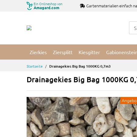
Zum
Ein Onlineshop von
Gartenmaterialien einfach na
Amagard.com
Inhalt
springen
Zierkies
Ziersplitt
Kiesgitter
Gabionenstei
Startseite
Drainagekies Big Bag 1000KG 0,7m3
Drainagekies Big Bag 1000KG 0
Angebo