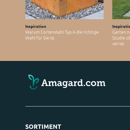
Inspiration
Inspirati
Warum Cortenstahl Typ A die richtige
Garten n
Wahl für Sie ist
Studie ü
verrät
SORTIMENT