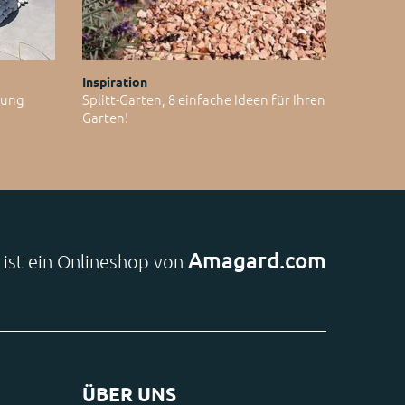
Inspiration
ltung
Splitt-Garten, 8 einfache Ideen für Ihren
Garten!
Amagard.com
e ist ein Onlineshop von
ÜBER UNS