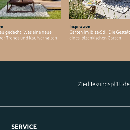
on
Inspiration
eu gedacht: Was eine neue
Garten im Ibiza-Stil: Die Gesta
ber Trends und Kaufverhalten
eines ibizenkischen Garten
Zierkiesundsplitt.d
SERVICE