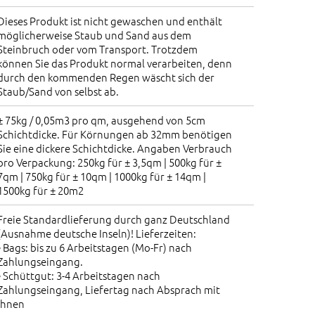
Dieses Produkt ist nicht gewaschen und enthält
möglicherweise Staub und Sand aus dem
Steinbruch oder vom Transport. Trotzdem
können Sie das Produkt normal verarbeiten, denn
durch den kommenden Regen wäscht sich der
Staub/Sand von selbst ab.
± 75kg / 0,05m3 pro qm, ausgehend von 5cm
Schichtdicke. Für Körnungen ab 32mm benötigen
Sie eine dickere Schichtdicke. Angaben Verbrauch
pro Verpackung: 250kg für ± 3,5qm | 500kg für ±
7qm | 750kg für ± 10qm | 1000kg für ± 14qm |
1500kg für ± 20m2
Freie Standardlieferung durch ganz Deutschland
(Ausnahme deutsche Inseln)! Lieferzeiten:
• Bags: bis zu 6 Arbeitstagen (Mo-Fr) nach
Zahlungseingang.
• Schüttgut: 3-4 Arbeitstagen nach
Zahlungseingang, Liefertag nach Absprach mit
Ihnen