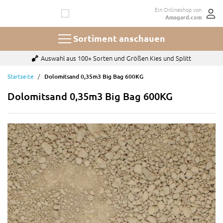
Zum
Ein Onlineshop von
Inhalt
Amagard.com
springen
Sortiment anschauen
Bezahlen mit u.a. Paypal, Karte oder auf Rechnung
Startseite
Dolomitsand 0,35m3 Big Bag 600KG
Dolomitsand 0,35m3 Big Bag 600KG