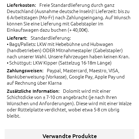
Freie Standardlieferung durch ganz
Deutschland (Ausnahme deutsche Inseln)! Lieferzeit: bis zu
6 Arbeitstagen (Mo-Fr) nach Zahlungseingang. Auf Wunsch
können Sie eine Lieferung mit Gabelstapler im
Einkaufswagen dazu buchen (+ 40,00€).
Standardlieferung:
• Bags/Pallets: LKW mit Hebebühne und Hubwagen
(handbetrieben) ODER Mitnahmestapler (Gabelstapler)
nach unserer Wahl. Unsere Fahrzeugen haben keinen Kran.
• Schüttgut: LKW Kipper (Sattelzug 16-18m Länge)
Paypal, Mastercard, Maestro, VISA,
Banküberweisung (Vorkasse), Google Pay, Apple Pay und
auf Rechnung über Klarna
Dolomit wird mit einer
Schichtdicke von ± 7-10 cm angebracht (je nach Ihren
Wünschen und Anforderungen). Diese wird mit einer Walze
oder Rüttelplatte verdichtet, wobei etwa 5-8 cm übrig
bleibt.
Verwandte Produkte