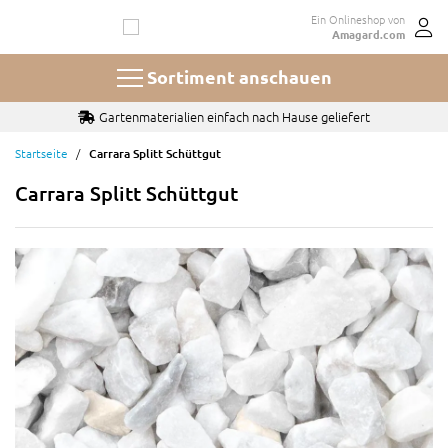
Zum
Ein Onlineshop von
Inhalt
Amagard.com
springen
Sortiment anschauen
Gartenmaterialien einfach nach Hause geliefert
Startseite
Carrara Splitt Schüttgut
Carrara Splitt Schüttgut