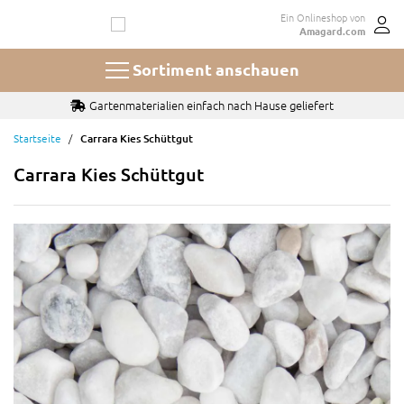
Zum
Ein Onlineshop von
Inhalt
Amagard.com
springen
Sortiment anschauen
Gartenmaterialien einfach nach Hause geliefert
Startseite
Carrara Kies Schüttgut
Carrara Kies Schüttgut