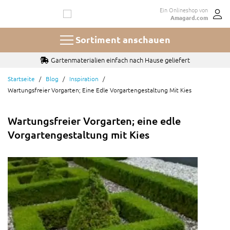
Zum
Ein Onlineshop von
Inhalt
Amagard.com
springen
Sortiment anschauen
Gartenmaterialien einfach nach Hause geliefert
Startseite
Blog
Inspiration
Wartungsfreier Vorgarten; Eine Edle Vorgartengestaltung Mit Kies
Wartungsfreier Vorgarten; eine edle
Vorgartengestaltung mit Kies