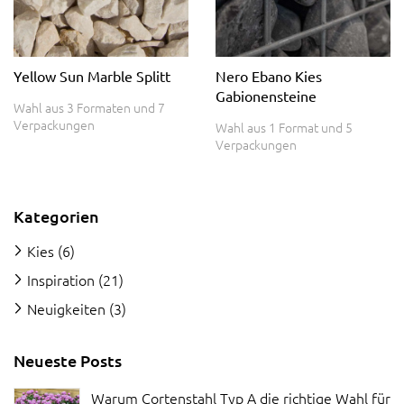
Yellow Sun Marble Splitt
Nero Ebano Kies
Gabionensteine
Wahl aus 3 Formaten und 7
Verpackungen
Wahl aus 1 Format und 5
Verpackungen
Kategorien
Kies
(6)
Inspiration
(21)
Neuigkeiten
(3)
Neueste Posts
Warum Cortenstahl Typ A die richtige Wahl für