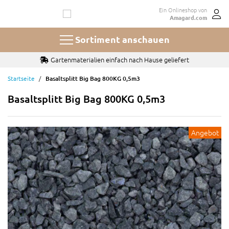
Zum
Ein Onlineshop von
Inhalt
Amagard.com
springen
Sortiment anschauen
Gartenmaterialien einfach nach Hause geliefert
Startseite
Basaltsplitt Big Bag 800KG 0,5m3
Basaltsplitt Big Bag 800KG 0,5m3
Angebot