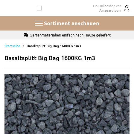
Zum
Ein Onlineshop von
Inhalt
Amagard.com
springen
Sortiment anschauen
Gartenmaterialien einfach nach Hause geliefert
Startseite
Basaltsplitt Big Bag 1600KG 1m3
Basaltsplitt Big Bag 1600KG 1m3