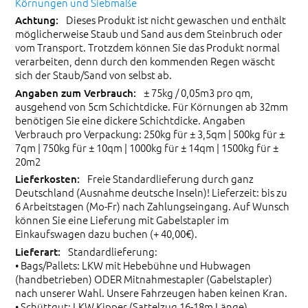
Körnungen und Siebmaße
Dieses Produkt ist nicht gewaschen und enthält
möglicherweise Staub und Sand aus dem Steinbruch oder
vom Transport. Trotzdem können Sie das Produkt normal
verarbeiten, denn durch den kommenden Regen wäscht
sich der Staub/Sand von selbst ab.
± 75kg / 0,05m3 pro qm,
ausgehend von 5cm Schichtdicke. Für Körnungen ab 32mm
benötigen Sie eine dickere Schichtdicke. Angaben
Verbrauch pro Verpackung: 250kg für ± 3,5qm | 500kg für ±
7qm | 750kg für ± 10qm | 1000kg für ± 14qm | 1500kg für ±
20m2
Freie Standardlieferung durch ganz
Deutschland (Ausnahme deutsche Inseln)! Lieferzeit: bis zu
6 Arbeitstagen (Mo-Fr) nach Zahlungseingang. Auf Wunsch
können Sie eine Lieferung mit Gabelstapler im
Einkaufswagen dazu buchen (+ 40,00€).
Standardlieferung:
• Bags/Pallets: LKW mit Hebebühne und Hubwagen
(handbetrieben) ODER Mitnahmestapler (Gabelstapler)
nach unserer Wahl. Unsere Fahrzeugen haben keinen Kran.
• Schüttgut: LKW Kipper (Sattelzug 16-18m Länge)