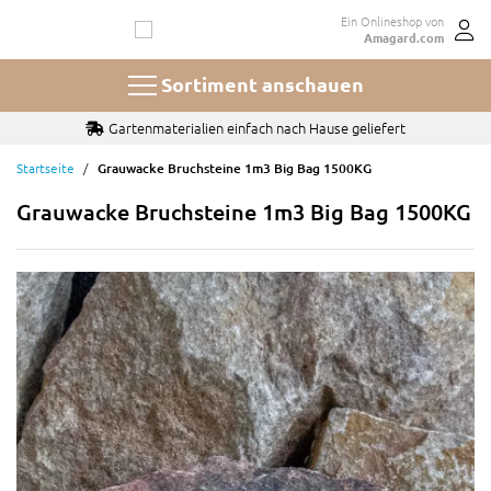
Zum
Ein Onlineshop von
Inhalt
Amagard.com
springen
Sortiment anschauen
Gartenmaterialien einfach nach Hause geliefert
Startseite
Grauwacke Bruchsteine 1m3 Big Bag 1500KG
Grauwacke Bruchsteine 1m3 Big Bag 1500KG