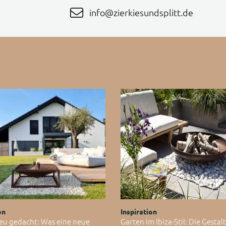
info@zierkiesundsplitt.de
on
Inspiration
eu gedacht: Was eine neue
Garten im Ibiza-Stil: Die Gesta