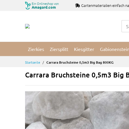
Zum
Ein Onlineshop von
Gartenmaterialien einfach na
Amagard.com
Inhalt
springen
Zierkies
Ziersplitt
Kiesgitter
Gabionenstei
Startseite
Carrara Bruchsteine 0,5m3 Big Bag 800KG
Carrara Bruchsteine 0,5m3 Big