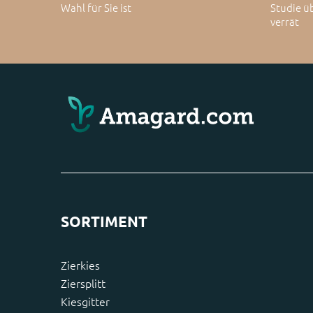
Wahl für Sie ist
Studie ü
verrät
SORTIMENT
Zierkies
Ziersplitt
Kiesgitter