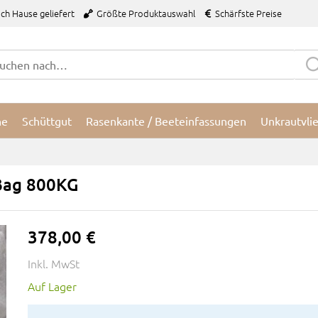
ch Hause geliefert
Größte Produktauswahl
Schärfste Preise
ne
Schüttgut
Rasenkante / Beeteinfassungen
Unkrautvli
 Bag 800KG
378,00 €
Inkl. MwSt
Auf Lager