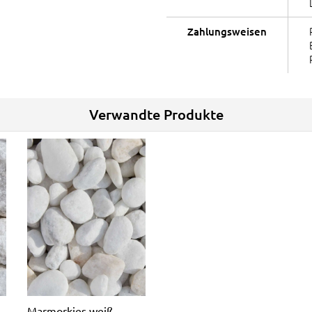
Zahlungsweisen
Verwandte Produkte
Marmorkies weiß