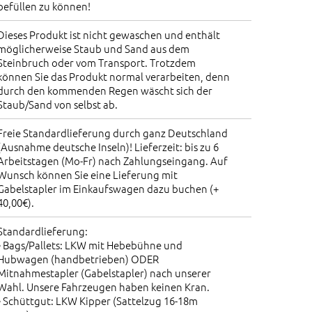
befüllen zu können!
Dieses Produkt ist nicht gewaschen und enthält
möglicherweise Staub und Sand aus dem
Steinbruch oder vom Transport. Trotzdem
können Sie das Produkt normal verarbeiten, denn
durch den kommenden Regen wäscht sich der
Staub/Sand von selbst ab.
Freie Standardlieferung durch ganz Deutschland
(Ausnahme deutsche Inseln)! Lieferzeit: bis zu 6
Arbeitstagen (Mo-Fr) nach Zahlungseingang. Auf
Wunsch können Sie eine Lieferung mit
Gabelstapler im Einkaufswagen dazu buchen (+
40,00€).
Standardlieferung:
• Bags/Pallets: LKW mit Hebebühne und
Hubwagen (handbetrieben) ODER
Mitnahmestapler (Gabelstapler) nach unserer
Wahl. Unsere Fahrzeugen haben keinen Kran.
• Schüttgut: LKW Kipper (Sattelzug 16-18m