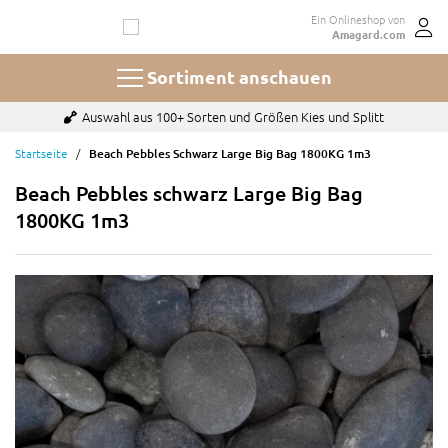
Zum
Ein Onlineshop von
Inhalt
Amagard.com
springen
Sortiment anschauen
Bezahlen mit u.a. Paypal, Karte oder auf Rechnung
Startseite
Beach Pebbles Schwarz Large Big Bag 1800KG 1m3
Beach Pebbles schwarz Large Big Bag
1800KG 1m3